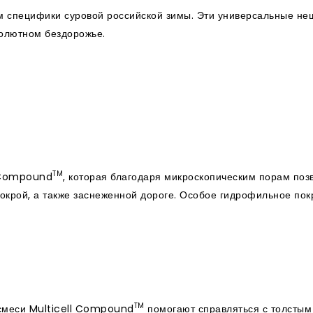
ом специфики суровой российской зимы. Эти универсальные н
солютном бездорожье.
TM
l Compound
, которая благодаря микроскопическим порам поз
мокрой, а также заснеженной дороге. Особое гидрофильное по
TM
смеси Multicell Compound
помогают справляться с толстым 