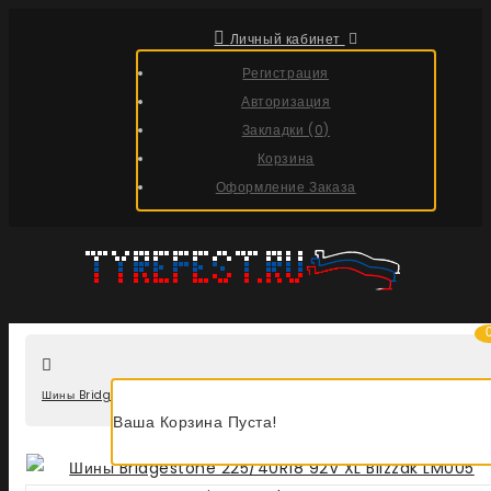
Личный кабинет
Регистрация
Авторизация
Закладки (0)
Корзина
Оформление Заказа
Шины Bridgestone 225/40R18 92V XL Blizzak LM005 DriveGuard TL RFT
Ваша Корзина Пуста!