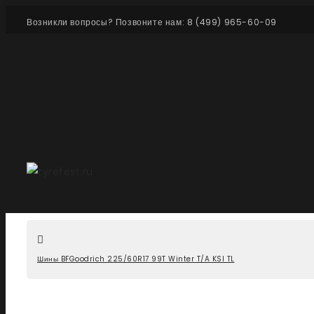
Возникли вопросы? Позвоните нам: 8 (499) 965-60-09
Шины BFGoodrich 225/60R17 99T Winter T/A KSI TL