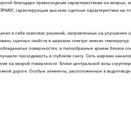
орогой благодаря превосходным характеристикам на мокрых, 
 3PMSF, гарантирующие высокие сцепные характеристики на пл
нил в себе комплекс решений, направленных на улучшение ха
ровень сцепных свойств в широком спектре зимних температу
обледенелых поверхностях, а пилообразные кромки блоков сок
лучшило проходимость в глубоком снегу. Сеть широких канало
ление на мокрой поверхности. Блоки центральной зоны сгрупп
ежной дороге. Особые элементы, расположенные в водоотводн