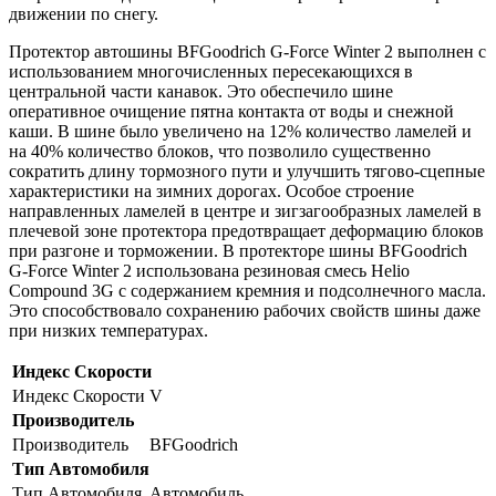
движении по снегу.
Протектор автошины BFGoodrich G-Force Winter 2 выполнен с
использованием многочисленных пересекающихся в
центральной части канавок. Это обеспечило шине
оперативное очищение пятна контакта от воды и снежной
каши. В шине было увеличено на 12% количество ламелей и
на 40% количество блоков, что позволило существенно
сократить длину тормозного пути и улучшить тягово-сцепные
характеристики на зимних дорогах. Особое строение
направленных ламелей в центре и зигзагообразных ламелей в
плечевой зоне протектора предотвращает деформацию блоков
при разгоне и торможении. В протекторе шины BFGoodrich
G-Force Winter 2 использована резиновая смесь Helio
Compound 3G с содержанием кремния и подсолнечного масла.
Это способствовало сохранению рабочих свойств шины даже
при низких температурах.
Индекс Скорости
Индекс Скорости
V
Производитель
Производитель
BFGoodrich
Тип Автомобиля
Тип Автомобиля
Автомобиль